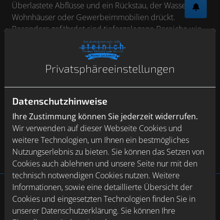
Überlastete Abflüsse und ein Rückstau, der Wasser in
Wohnhäuser oder Gewerbeimmobilien drückt.
Besonders gefährdet sind tiefergelegene Bereiche wie
Keller oder Souterrain, die dadurch häufig überflutet
werden. Die Folgen sind teure Schäden, aufwendige
Reparaturen und jede Menge Ärger.
Privatsphäre­einstellungen
Doch das muss nicht sein: Mit einer Rückstausicherung
schützen Sie Ihr Gebäude effektiv vor eindringendem
Datenschutzhinweise
Wasser aus der Kanalisation. Ob für private oder
Ihre Zustimmung können Sie jederzeit widerrufen.
gewerbliche Nutzung – es gibt unterschiedliche
Wir verwenden auf dieser Webseite Cookies und
Lösungen, die je nach Bedarf individuell angepasst
weitere Technologien, um Ihnen ein bestmögliches
werden können. Sichern Sie sich und Ihr Eigentum
Nutzungserlebnis zu bieten. Sie können das Setzen von
rechtzeitig ab!
Cookies auch ablehnen und unsere Seite nur mit den
technisch notwendigen Cookies nutzen. Weitere
Informationen, sowie eine detaillierte Übersicht der
Cookies und eingesetzten Technologien finden Sie in
Footer - Kontaktdaten und Öffnungszeiten
Kontakt
unserer Datenschutzerklärung. Sie können Ihre
Jörg Steinich Sanitär & Heizung